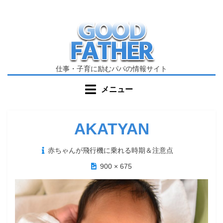
コ
ン
テ
ン
ツ
へ
仕事・子育に励むパパの情報サイト
移
メニュー
動
す
る
AKATYAN
投
赤ちゃんが飛行機に乗れる時期＆注意点
稿
900 × 675
日: