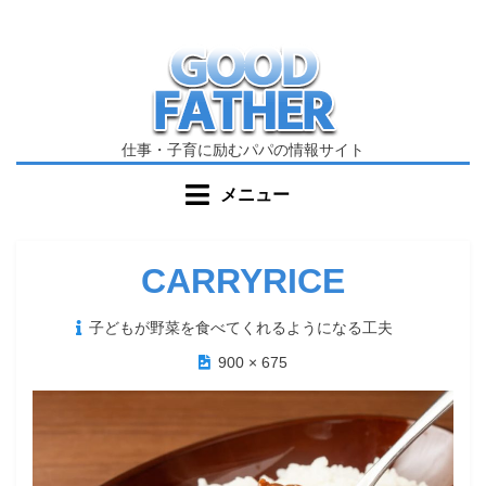
コ
ン
テ
ン
ツ
へ
仕事・子育に励むパパの情報サイト
移
メニュー
動
す
る
CARRYRICE
投
子どもが野菜を食べてくれるようになる工夫
稿
900 × 675
日: