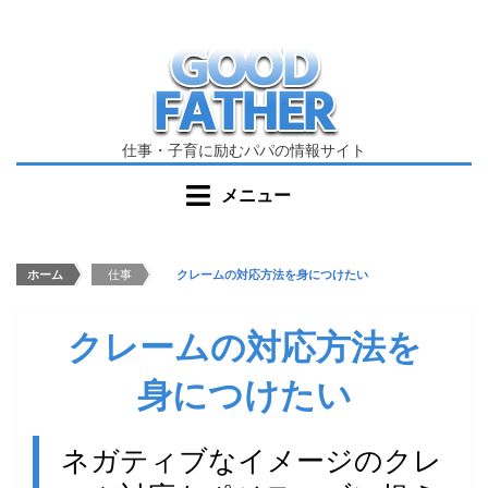
コ
ン
テ
ン
ツ
へ
仕事・子育に励むパパの情報サイト
移
メニュー
動
す
る
ホーム
>
仕事
>
クレームの対応方法を身につけたい
クレームの対応方法を
身につけたい
投
投稿者
good-
ネガティブなイメージのクレ
稿
father.com