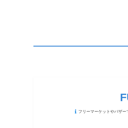
コ
ン
テ
ン
ツ
へ
移
動
す
る
F
投
フリーマーケットやバザー
稿
日: